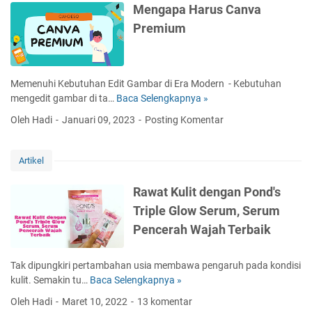
m
g
g
Mengapa Harus Canva
n
i
i
g
i
Premium
t
n
l
u
t
i
g
i
n
a
n
d
h
a
l
g
a
B
k
B
Memenuhi Kebutuhan Edit Gambar di Era Modern - Kebutuhan
D
n
a
a
a
mengedit gambar di ta…
Baca Selengkapnya »
M
a
V
j
n
g
e
l
i
Oleh Hadi
Januari 09, 2023
Posting Komentar
u
P
i
n
a
r
K
e
G
g
m
a
e
r
e
a
M
l
Artikel
m
m
n
p
e
b
a
e
a
n
Rawat Kulit dengan Pond's
a
i
r
H
j
Triple Glow Serum, Serum
r
n
a
a
a
a
a
s
Pencerah Wajah Terbaik
r
d
n
n
i
u
i
D
M
s
B
Tak dipungkiri pertambahan usia membawa pengaruh pada kondisi
I
u
C
l
kulit. Semakin tu…
Baca Selengkapnya »
R
Y
d
a
o
a
a
Oleh Hadi
Maret 10, 2022
13 komentar
n
g
w