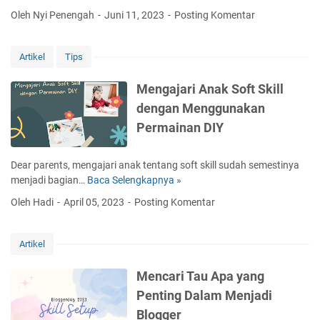
o
s
a
Oleh Nyi Penengah
Juni 11, 2023
Posting Komentar
w
i
j
o
d
a
G
a
k
Artikel
Tips
i
n
o
b
M
m
Mengajari Anak Soft Skill
r
e
e
dengan Menggunakan
a
n
n
n
j
Permainan DIY
.
T
a
c
e
g
o
Dear parents, mengajari anak tentang soft skill sudah semestinya
g
a
m
menjadi bagian…
Baca Selengkapnya »
M
a
K
,
e
s
e
Oleh Hadi
April 05, 2023
Posting Komentar
A
n
k
b
h
g
a
e
l
a
n
Artikel
b
i
j
A
a
n
a
k
Mencari Tau Apa yang
s
y
r
a
a
Penting Dalam Menjadi
a
i
n
n
B
Blogger
A
F
P