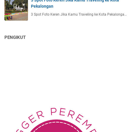
3 Spot Foto Keren Jika Kamu Traveling ke Kota
n
Pekalongan
c
e
3 Spot Foto Keren Jika Kamu Traveling ke Kota Pekalonga…
r
a
h
PENGIKUT
W
a
j
a
h
T
e
r
b
a
i
k