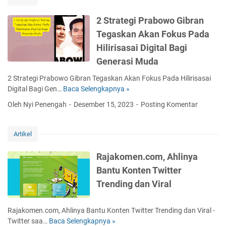
w
o
2 Strategi Prabowo Gibran
K
Tegaskan Akan Fokus Pada
o
Hilirisasai Digital Bagi
m
i
Generasi Muda
t
2 Strategi Prabowo Gibran Tegaskan Akan Fokus Pada Hilirisasai
m
Digital Bagi Gen…
Baca Selengkapnya »
2
e
S
n
Oleh Nyi Penengah
Desember 15, 2023
Posting Komentar
t
p
r
a
a
d
Artikel
t
a
e
D
Rajakomen.com, Ahlinya
g
e
Bantu Konten Twitter
i
m
Trending dan Viral
P
o
r
k
a
r
Rajakomen.com, Ahlinya Bantu Konten Twitter Trending dan Viral -
b
a
Twitter saa…
Baca Selengkapnya »
R