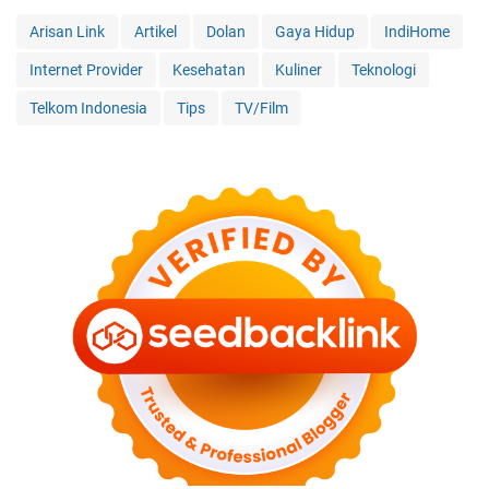
Arisan Link
Artikel
Dolan
Gaya Hidup
IndiHome
Internet Provider
Kesehatan
Kuliner
Teknologi
Telkom Indonesia
Tips
TV/Film