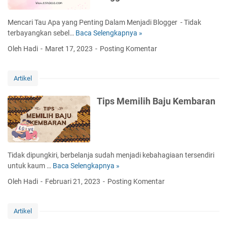
a
n
o
e
n
a
k
r
Mencari Tau Apa yang Penting Dalam Menjadi Blogger - Tidak
t
k
u
s
terbayangkan sebel…
Baca Selengkapnya »
M
u
S
s
e
K
Oleh Hadi
Maret 17, 2023
Posting Komentar
o
P
n
o
f
a
c
n
t
d
a
t
Artikel
S
a
r
e
k
H
i
n
Tips Memilih Baju Kembaran
i
i
T
T
l
l
a
w
l
i
u
i
d
r
A
t
e
i
p
t
Tidak dipungkiri, berbelanja sudah menjadi kebahagiaan tersendiri
n
s
a
e
untuk kaum …
Baca Selengkapnya »
T
g
a
y
r
i
a
s
Oleh Hadi
Februari 21, 2023
Posting Komentar
a
T
p
n
a
n
r
s
M
i
g
e
M
e
D
Artikel
P
n
e
n
i
e
d