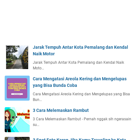
i
p
l
e
G
l
o
Jarak Tempuh Antar Kota Pemalang dan Kendal
w
Naik Motor
S
Jarak Tempuh Antar Kota Pemalang dan Kendal Naik
e
Moto…
r
u
Cara Mengatasi Areola Kering dan Mengelupas
m
yang Bisa Bunda Coba
,
Cara Mengatasi Areola Kering dan Mengelupas yang Bisa
S
Bun…
e
r
3 Cara Melemaskan Rambut
u
3 Cara Melemaskan Rambut - Pernah nggak sih ngerasain
m
su…
P
e