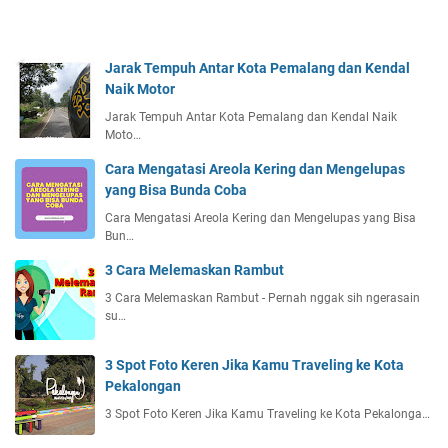
m
a
K
Jarak Tempuh Antar Kota Pemalang dan Kendal
o
Naik Motor
r
Jarak Tempuh Antar Kota Pemalang dan Kendal Naik
e
Moto…
a
T
Cara Mengatasi Areola Kering dan Mengelupas
e
yang Bisa Bunda Coba
r
Cara Mengatasi Areola Kering dan Mengelupas yang Bisa
b
Bun…
a
r
3 Cara Melemaskan Rambut
u
3 Cara Melemaskan Rambut - Pernah nggak sih ngerasain
su…
3 Spot Foto Keren Jika Kamu Traveling ke Kota
Pekalongan
3 Spot Foto Keren Jika Kamu Traveling ke Kota Pekalonga…