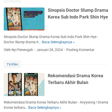
a
n
Sinopsis Doctor Slump Drama
H
Korea Sub Indo Park Shin Hye
a
r
u
s
Sinopsis Doctor Slump Drama Korea Sub Indo Park Shin Hye -
N
Doctor Slump drama K…
Baca Selengkapnya »
S
o
i
Oleh Nyi Penengah
Januari 28, 2024
Posting Komentar
n
n
t
o
o
p
TV/Film
n
s
D
i
Rekomendasi Drama Korea
o
s
Terbaru Akhir Bulan
c
D
t
o
o
c
r
t
Rekomendasi Drama Korea Terbaru Akhir Bulan - Anyyeong ! Drama
S
o
Korea terbaru…
Baca Selengkapnya »
R
l
r