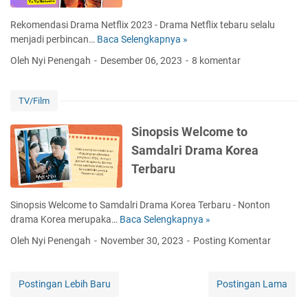
l
o
r
k
m
P
Rekomendasi Drama Netflix 2023 - Drama Netflix tebaru selalu
b
S
N
a
menjadi perbincan…
Baca Selengkapnya »
R
a
h
e
r
e
r
i
Oleh Nyi Penengah
Desember 06, 2023
8 komentar
t
k
k
u
n
f
S
o
A
H
l
h
m
k
y
TV/Film
i
i
e
h
e
x
n
n
i
Sinopsis Welcome to
K
H
d
r
Samdalri Drama Korea
o
y
a
B
r
e
Terbaru
s
u
e
i
l
a
D
a
Sinopsis Welcome to Samdalri Drama Korea Terbaru - Nonton
B
r
n
drama Korea merupaka…
Baca Selengkapnya »
S
a
a
i
d
Oleh Nyi Penengah
November 30, 2023
Posting Komentar
m
n
l
a
o
a
N
p
n
Postingan Lebih Baru
Postingan Lama
e
s
d
t
i