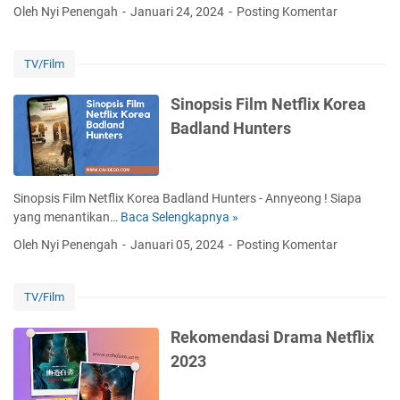
e
u
Oleh Nyi Penengah
Januari 24, 2024
Posting Komentar
S
k
m
l
o
D
u
m
r
TV/Film
m
e
a
p
n
m
Sinopsis Film Netflix Korea
D
d
a
Badland Hunters
r
a
K
a
s
o
m
i
r
a
D
e
Sinopsis Film Netflix Korea Badland Hunters - Annyeong ! Siapa
K
r
a
yang menantikan…
Baca Selengkapnya »
S
o
a
T
i
r
Oleh Nyi Penengah
Januari 05, 2024
Posting Komentar
m
e
n
e
a
r
o
a
K
b
p
S
TV/Film
o
a
s
u
r
r
i
b
Rekomendasi Drama Netflix
e
u
s
I
2023
a
P
F
n
T
a
i
d
e
r